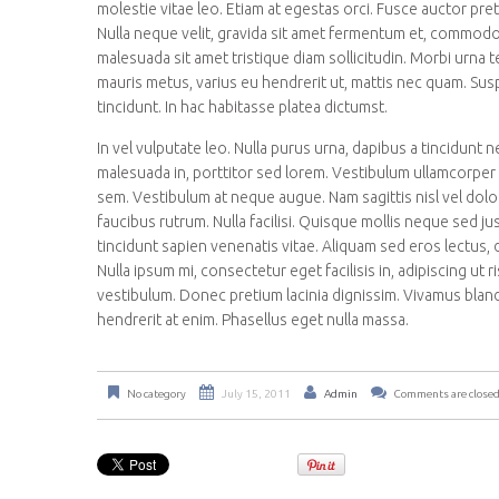
molestie vitae leo. Etiam at egestas orci. Fusce auctor pret
Nulla neque velit, gravida sit amet fermentum et, commodo 
malesuada sit amet tristique diam sollicitudin. Morbi urna t
mauris metus, varius eu hendrerit ut, mattis nec quam. Sus
tincidunt. In hac habitasse platea dictumst.
In vel vulputate leo. Nulla purus urna, dapibus a tincidunt n
malesuada in, porttitor sed lorem. Vestibulum ullamcorper s
sem. Vestibulum at neque augue. Nam sagittis nisl vel do
faucibus rutrum. Nulla facilisi. Quisque mollis neque sed 
tincidunt sapien venenatis vitae. Aliquam sed eros lectus
Nulla ipsum mi, consectetur eget facilisis in, adipiscing ut 
vestibulum. Donec pretium lacinia dignissim. Vivamus blandit
hendrerit at enim. Phasellus eget nulla massa.
No category
July 15, 2011
Admin
Comments are close