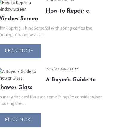
APRIL 4, 2017 8:29 PM
How to Repair a
Window Screen
hink Spring! Think Screens! With spring comes the
pening of windows to…
READ MORE
JANUARY 5, 2017 8:31 PM
A Buyer’s Guide to
Shower Glass
o many choices! Here are some things to consider when
hoosing the…
READ MORE