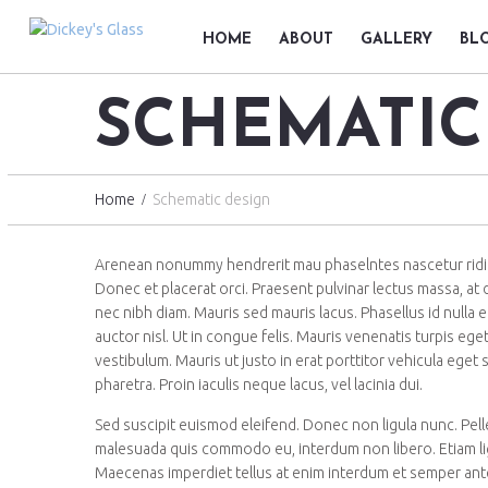
HOME
ABOUT
GALLERY
BL
SCHEMATIC
Home
Schematic design
Arenean nonummy hendrerit mau phaselntes nascetur ridic ul
Donec et placerat orci. Praesent pulvinar lectus massa, at 
nec nibh diam. Mauris sed mauris lacus. Phasellus id nulla el
auctor nisl. Ut in congue felis. Mauris venenatis turpis eg
vestibulum. Mauris ut justo in erat porttitor vehicula eget
pharetra. Proin iaculis neque lacus, vel lacinia dui.
Sed suscipit euismod eleifend. Donec non ligula nunc. Pel
malesuada quis commodo eu, interdum non libero. Etiam ligu
Maecenas imperdiet tellus at enim interdum et semper ante p