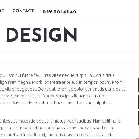
OG
CONTACT
859.261.4646
 DESIGN
usm dui fusce feu. Cras vitae neque turpis, in luctus risus.
dignissim magna. Morbi pharetra ante elit, in tempor ipsum. Proin
it, vitae feugiat est. Donec at lorem ac dolor venenatis ultricies et
et eros semper feugiat. Donec suscipit aliquam tellus non
 sed mi. Suspendisse potenti. Phasellus adipiscing vulputate
lentesque molestie posuere metus nec faucibus. Nam velit nulla,
la nulla, imperdiet nec pulvinar sit amet, sodales sed diam.
haretra. Cras elit orci, rhoncus gravida convallis sit amet,