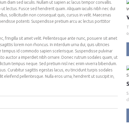
ium diam sed iaculis. Nullam ut sapien ac lacus tempor convallis.
ut lectus. Fusce sed hendrerit quam. Aliquam iaculis nibh nec dui
ellus, sollicitudin non consequat quis, cursus in velit. Maecenas
pendisse potenti. Suspendisse pretium arcu ac lectus porttitor
T
o
ec, fringilla sit amet velit. Pellentesque ante nunc, posuere sit amet
agittis lorem non rhoncus. In interdum urna dui, quis ultricies
lor tempus id commodo sapien scelerisque. Suspendisse pulvinar
justo auctor a imperdiet nibh ornare. Donec rutrum sodales quam, ut
, dictum tempus neque. Sed pretium nisl nec enim viverra bibendum.
risus. Curabitur sagittis egestas lacus, eu tincidunt turpis sodales
 eleifend pellentesque. Nulla eros urna, hendrerit ut suscipit in,
S
c
d