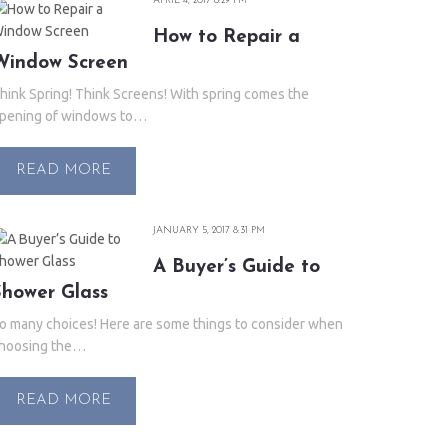
APRIL 4, 2017 8:29 PM
How to Repair a
Window Screen
hink Spring! Think Screens! With spring comes the
pening of windows to…
READ MORE
JANUARY 5, 2017 8:31 PM
A Buyer’s Guide to
Shower Glass
o many choices! Here are some things to consider when
hoosing the…
READ MORE