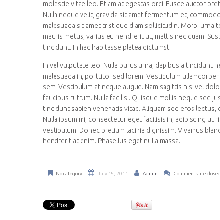
molestie vitae leo. Etiam at egestas orci. Fusce auctor pret
Nulla neque velit, gravida sit amet fermentum et, commodo 
malesuada sit amet tristique diam sollicitudin. Morbi urna t
mauris metus, varius eu hendrerit ut, mattis nec quam. Sus
tincidunt. In hac habitasse platea dictumst.
In vel vulputate leo. Nulla purus urna, dapibus a tincidunt n
malesuada in, porttitor sed lorem. Vestibulum ullamcorper s
sem. Vestibulum at neque augue. Nam sagittis nisl vel do
faucibus rutrum. Nulla facilisi. Quisque mollis neque sed 
tincidunt sapien venenatis vitae. Aliquam sed eros lectus
Nulla ipsum mi, consectetur eget facilisis in, adipiscing ut 
vestibulum. Donec pretium lacinia dignissim. Vivamus blandit
hendrerit at enim. Phasellus eget nulla massa.
No category
July 15, 2011
Admin
Comments are close