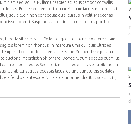
ium diam sed iaculis. Nullam ut sapien ac lacus tempor convallis.
ut lectus. Fusce sed hendrerit quam. Aliquam iaculis nibh nec dui
ellus, sollicitudin non consequat quis, cursus in velit. Maecenas
pendisse potenti. Suspendisse pretium arcu ac lectus porttitor
T
o
ec, fringilla sit amet velit. Pellentesque ante nunc, posuere sit amet
agittis lorem non rhoncus. In interdum urna dui, quis ultricies
lor tempus id commodo sapien scelerisque. Suspendisse pulvinar
justo auctor a imperdiet nibh ornare. Donec rutrum sodales quam, ut
, dictum tempus neque. Sed pretium nisl nec enim viverra bibendum.
risus. Curabitur sagittis egestas lacus, eu tincidunt turpis sodales
 eleifend pellentesque. Nulla eros urna, hendrerit ut suscipit in,
S
c
d