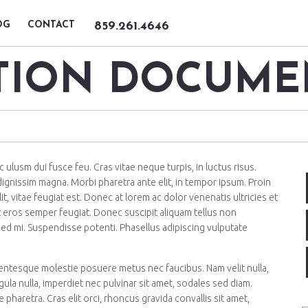
OG
CONTACT
859.261.4646
TION DOCUME
usm dui fusce feu. Cras vitae neque turpis, in luctus risus.
dignissim magna. Morbi pharetra ante elit, in tempor ipsum. Proin
it, vitae feugiat est. Donec at lorem ac dolor venenatis ultricies et
et eros semper feugiat. Donec suscipit aliquam tellus non
 sed mi. Suspendisse potenti. Phasellus adipiscing vulputate
lentesque molestie posuere metus nec faucibus. Nam velit nulla,
la nulla, imperdiet nec pulvinar sit amet, sodales sed diam.
haretra. Cras elit orci, rhoncus gravida convallis sit amet,