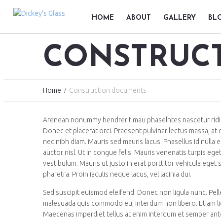
HOME
ABOUT
GALLERY
BL
CONSTRUC
Home
Construction documents
Arenean nonummy hendrerit mau phaselntes nascetur ridic ul
Donec et placerat orci. Praesent pulvinar lectus massa, at 
nec nibh diam. Mauris sed mauris lacus. Phasellus id nulla el
auctor nisl. Ut in congue felis. Mauris venenatis turpis eg
vestibulum. Mauris ut justo in erat porttitor vehicula eget
pharetra. Proin iaculis neque lacus, vel lacinia dui.
Sed suscipit euismod eleifend. Donec non ligula nunc. Pel
malesuada quis commodo eu, interdum non libero. Etiam ligu
Maecenas imperdiet tellus at enim interdum et semper ante p